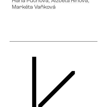
Hana Puchová, Alžběta Říhová,
Markéta Vaňková