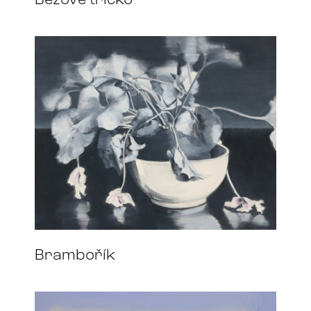
Béžové tričko
Brambořík