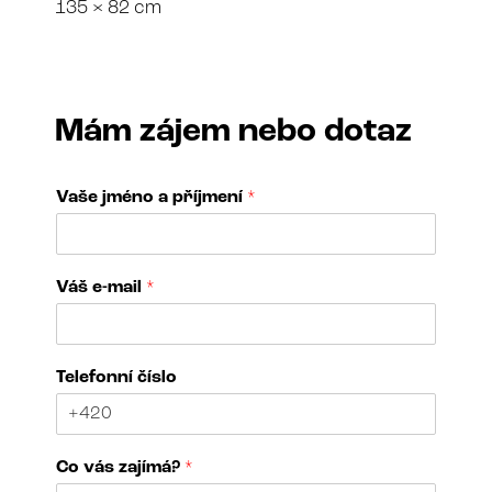
135 × 82 cm
Mám zájem nebo dotaz
Vaše jméno a příjmení
*
Váš e-mail
*
V
Telefonní číslo
a
š
e
č
Co vás zajímá?
*
í