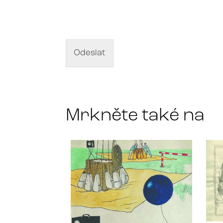
o
á
z
e
v
d
Odeslat
í
l
a
*
Mrkněte také na