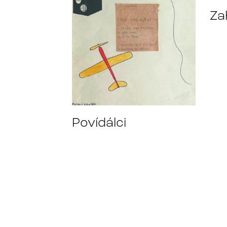
Za
Povídálci