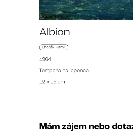
Albion
Lhoták Kamil
1964
Tempera na lepence
12 × 15 cm
Mám zájem nebo dota