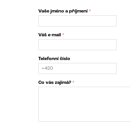
Vaše jméno a příjmení
*
č
Váš e-mail
*
í
s
l
o
Telefonní číslo
p
ř
í
j
Co vás zajímá?
*
m
e
n
í
č
í
s
l
N