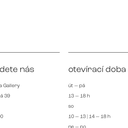
jdete nás
otevírací doba
a Gallery
út — pá
á 39
13 — 18 h
so
00
10 — 13 | 14 — 18 h
ne — po