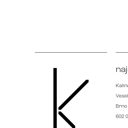
na
Kalin
Vesel
Brno
602 