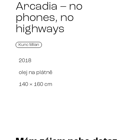
Arcadia – no
phones, no
highways
Kunc Milan
2018
olej na plátně
140 × 160 cm