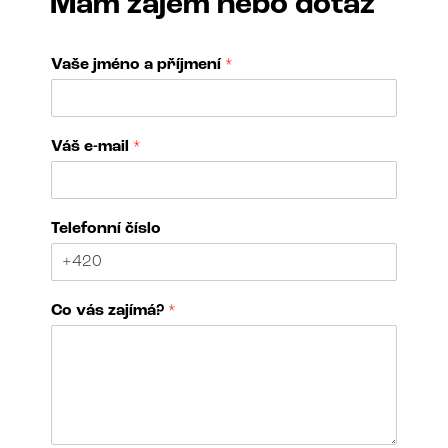
Mám zájem nebo dotaz
Vaše jméno a příjmení
*
Váš e-mail
*
Telefonní číslo
Co vás zajímá?
*