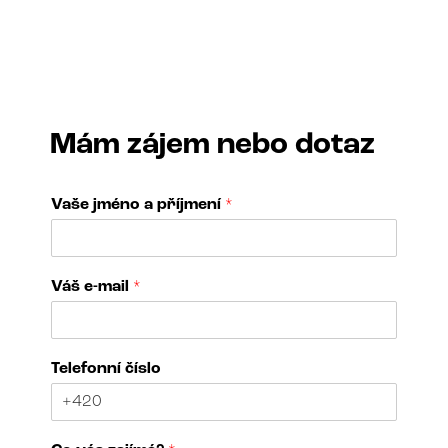
Mám zájem nebo dotaz
Vaše jméno a příjmení
*
Váš e-mail
*
V
Telefonní číslo
á
š
j
m