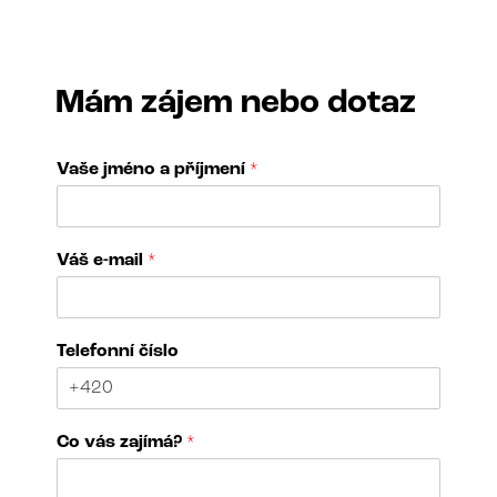
Mám zájem nebo dotaz
Vaše jméno a příjmení
*
V
Váš e-mail
*
á
š
z
a
Telefonní číslo
j
í
m
á
Co vás zajímá?
*
?
*