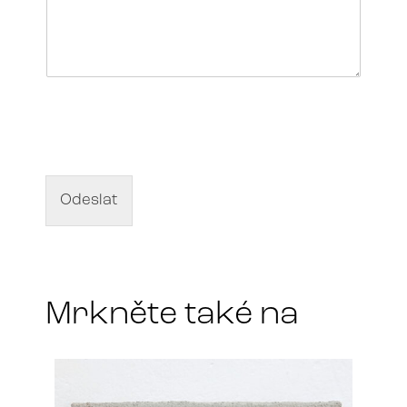
N
á
z
e
v
d
Odeslat
í
l
a
*
Mrkněte také na