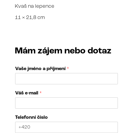
Kvaš na lepence
11 × 21,8 cm
Mám zájem nebo dotaz
Vaše jméno a příjmení
*
č
Váš e-mail
*
í
s
l
o
Telefonní číslo
p
ř
í