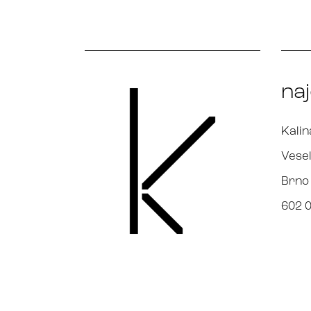
na
Kalin
Vesel
Brno
602 