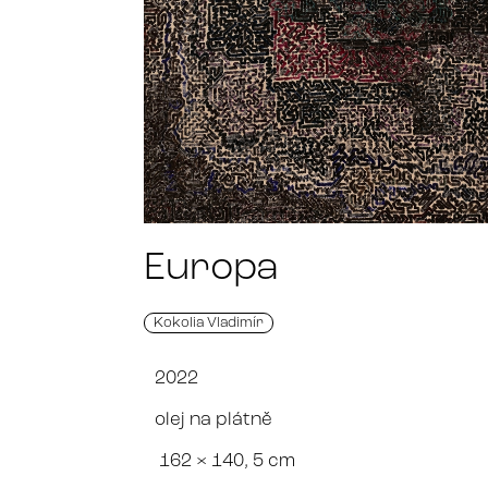
Europa
Kokolia Vladimír
2022
olej na plátně
162
× 140, 5 cm