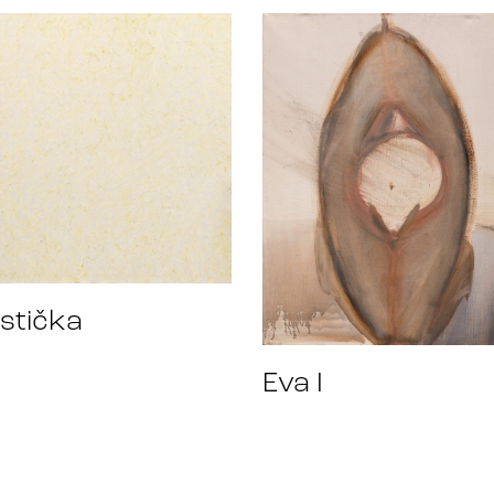
stička
Eva I