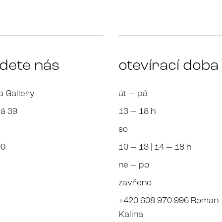
jdete nás
otevírací doba
a Gallery
út — pá
á 39
13 — 18 h
so
00
10 — 13 | 14 — 18 h
ne — po
zavřeno
+420 608 970 996 Roman
Kalina