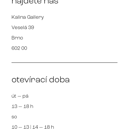
najdete nás
Kalina Gallery
Veselá 39
Brno
602 00
otevírací doba
út — pá
13 — 18 h
so
10 — 13 | 14 — 18 h