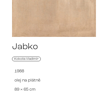
Jabko
Kokolia Vladimír
1988
olej na plátně
89 × 65 cm