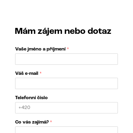
Mám zájem nebo dotaz
Vaše jméno a příjmení
*
V
Váš e-mail
*
á
š
T
e
Telefonní číslo
l
e
f
o
Co vás zajímá?
*
n
n