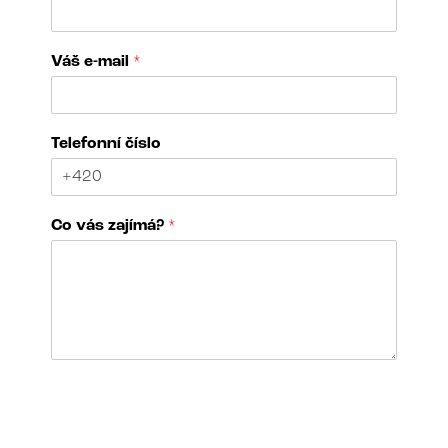
Váš e-mail
*
Telefonní číslo
Co vás zajímá?
*
C
N
o
á
V
z
a