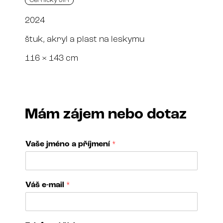
Černický Jiří
2024
štuk, akryl a plast na leskymu
116 × 143 cm
Mám zájem nebo dotaz
Vaše jméno a příjmení
*
Váš e-mail
*