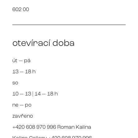
602 00
otevírací doba
út — pá
13 — 18 h
so
10 — 13 | 14 — 18 h
ne — po
zavřeno
+420 608 970 996 Roman Kalina