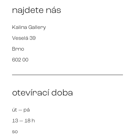
najdete nás
Kalina Gallery
Veselá 39
Brno
602 00
otevírací doba
út — pá
13 — 18 h
so