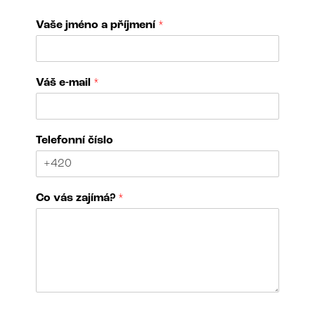
Vaše jméno a příjmení
*
Váš e-mail
*
Telefonní číslo
Co vás zajímá?
*
v
N