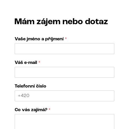
Mám zájem nebo dotaz
Vaše jméno a příjmení
*
Váš e-mail
*
v
Telefonní číslo
á
s
*
v
Co vás zajímá?
*
á
s