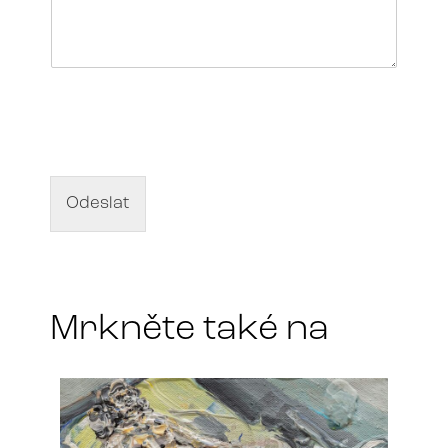
N
á
z
e
v
d
Odeslat
í
l
a
*
Mrkněte také na