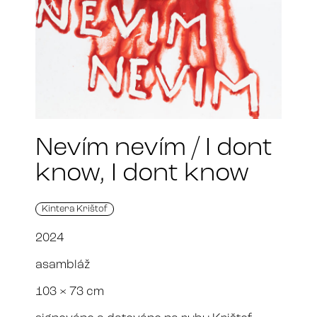
Nevím nevím / I dont
know, I dont know
Kintera Krištof
2024
asambláž
103 × 73 cm