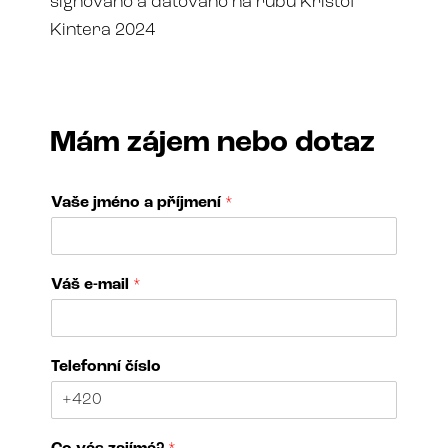
signováno a datováno na rubu Krištof
Kintera 2024
Mám zájem nebo dotaz
Vaše jméno a příjmení
*
Váš e-mail
*
Telefonní číslo
j