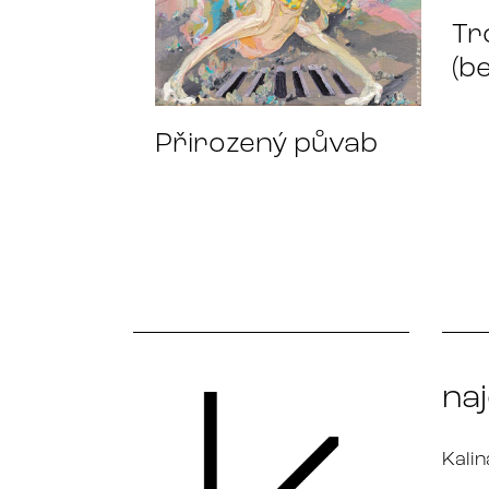
Tr
(b
Přirozený půvab
na
Kalin