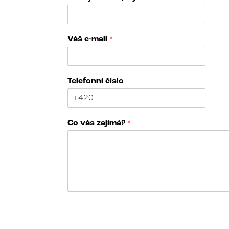
Váš e-mail
*
Telefonní číslo
Co vás zajímá?
*
a
N
*
á
e
z