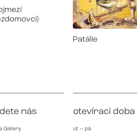
ojmezí
ezdomovci)
Patálie
jdete nás
otevírací doba
a Gallery
út — pá