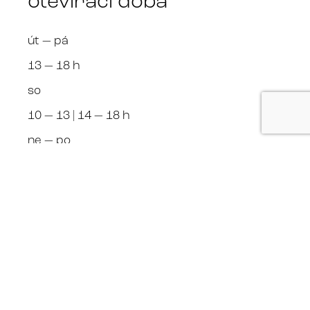
otevírací doba
út — pá
13 — 18 h
so
10 — 13 | 14 — 18 h
ne — po
zavřeno
+420 608 970 996 Roman Kalina
Kalina Gallery +420 608 970 996
sledujte nás