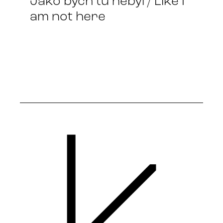
Jako bych tu nebyl / Like I
am not here