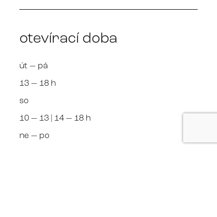
otevírací doba
út — pá
13 — 18 h
so
10 — 13 | 14 — 18 h
ne — po
zavřeno
+420 608 970 996 Roman Kalina
Kalina Gallery +420 608 970 996