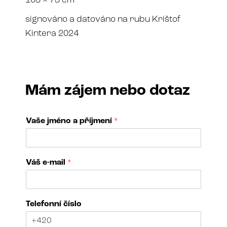
103 × 73 cm
signováno a datováno na rubu Krištof
Kintera 2024
Mám zájem nebo dotaz
Vaše jméno a příjmení
*
Váš e-mail
*
V
Telefonní číslo
á
š