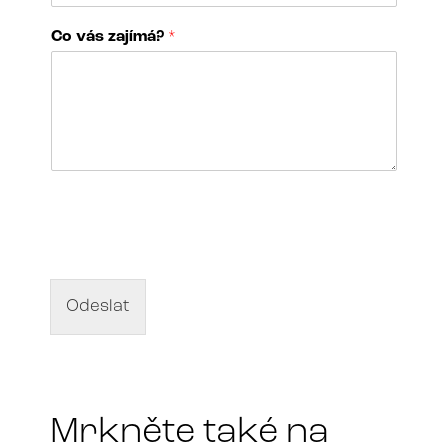
*
Co vás zajímá?
*
N
á
z
e
v
d
Odeslat
í
l
a
*
Mrkněte také na