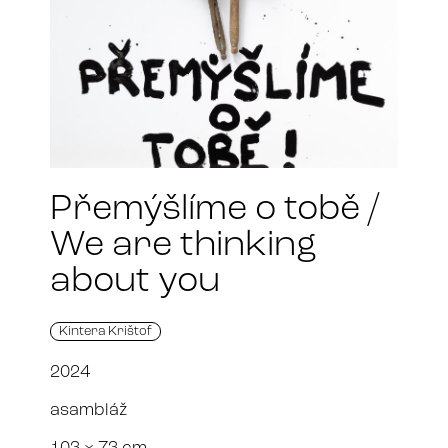
Přemýšlíme o tobě /
We are thinking
about you
Kintera Krištof
2024
asambláž