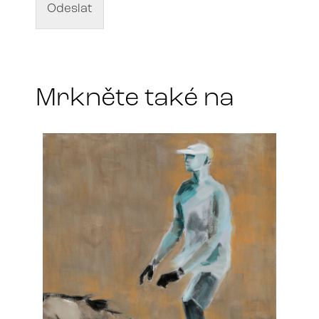
d
Odeslat
N
í
á
l
z
a
e
*
v
Mrkněte také na