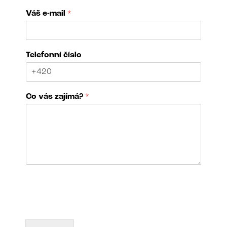
Váš e-mail
*
Telefonní číslo
Co vás zajímá?
*
j
N
m
á
é
z
n
e
o
v
a