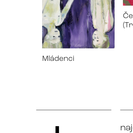
Če
(Tr
Mládenci
na