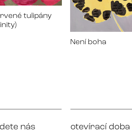
rvené tulipány
inity)
Není boha
jdete nás
otevírací doba