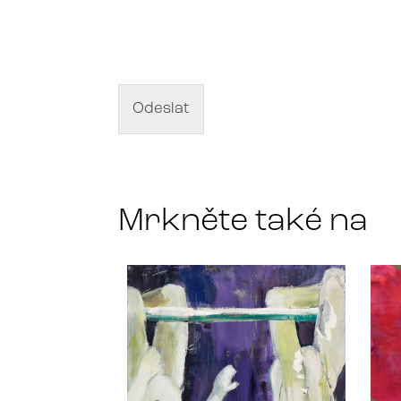
N
á
z
e
v
d
Odeslat
í
l
a
*
Mrkněte také na