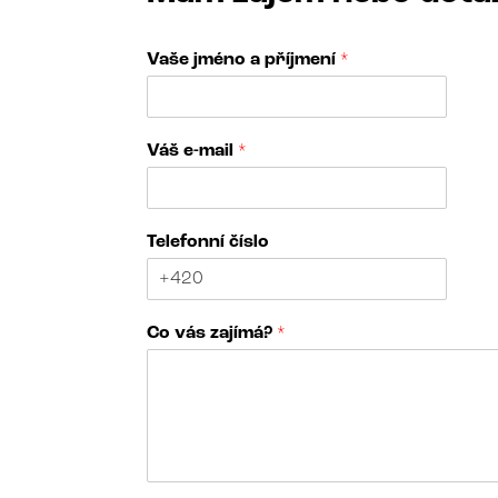
Vaše jméno a příjmení
*
Váš e-mail
*
Telefonní číslo
*
Co vás zajímá?
*
*
N
á
z
e
v