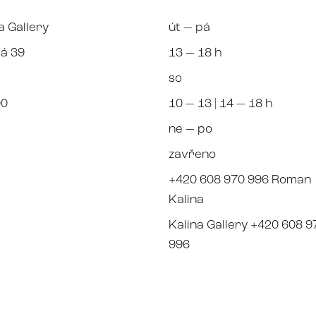
a Gallery
út — pá
á 39
13 — 18 h
so
00
10 — 13 | 14 — 18 h
ne — po
zavřeno
+420 608 970 996 Roman
Kalina
Kalina Gallery +420 608 9
996