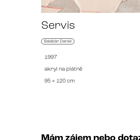
Servis
Balabán Daniel
1997
akryl na plátně
95 × 120 cm
Mám zájem nebo dota