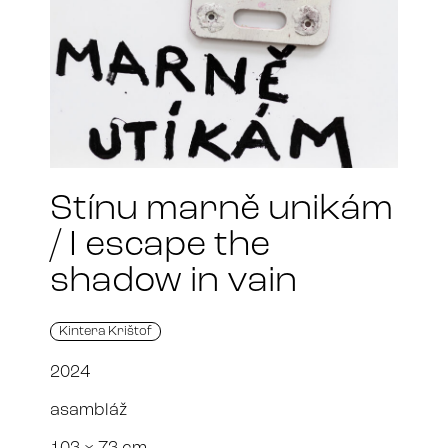
Stínu marně unikám
/ I escape the
shadow in vain
Kintera Krištof
2024
asambláž