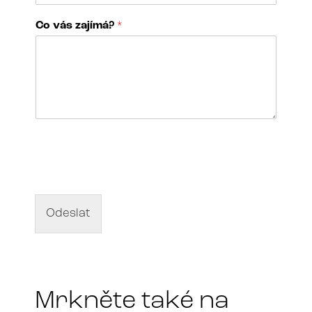
o
V
Co vás zajímá?
*
a
š
e
N
á
z
e
v
d
Odeslat
í
l
a
*
Mrkněte také na