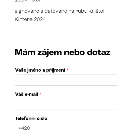
103 × 73 cm
signováno a datováno na rubu Krištof
Kintera 2024
Mám zájem nebo dotaz
Vaše jméno a příjmení
*
v
Váš e-mail
*
á
s
j
m
Telefonní číslo
é
n