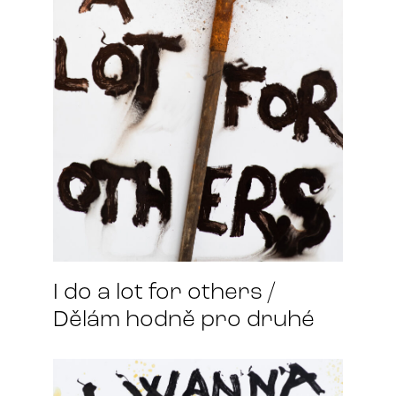
I do a lot for others /
Dělám hodně pro druhé