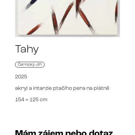
Tahy
Černický Jiří
2025
akryl a intarzie ptačího pera na plátně
154 × 125 cm
Mám zájem nebo dotaz