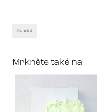
N
á
z
e
v
d
Odeslat
í
l
a
*
Mrkněte také na