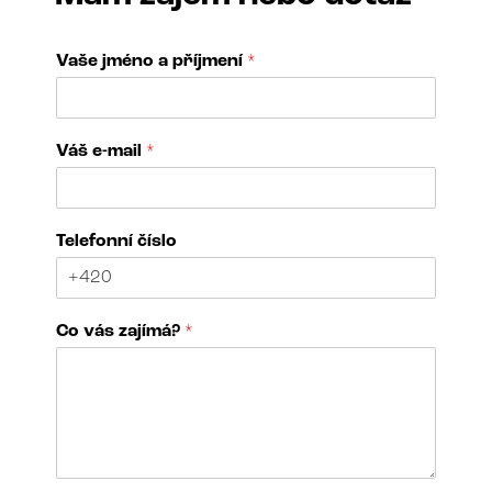
Vaše jméno a příjmení
*
*
Váš e-mail
*
*
v
á
s
Telefonní číslo
Co vás zajímá?
*