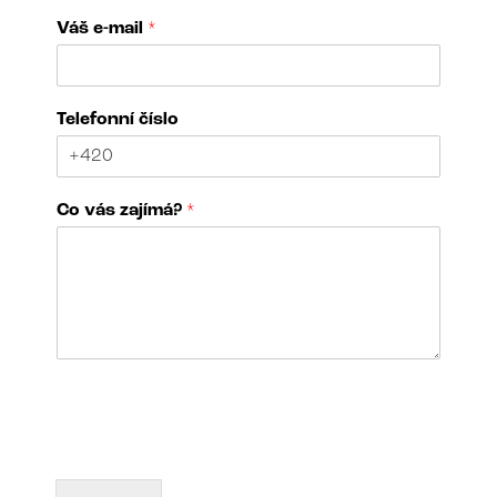
Váš e-mail
*
Telefonní číslo
Co vás zajímá?
*
*
N
*
á
*
z
e
v