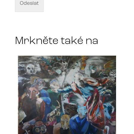
d
Odeslat
í
l
a
*
Mrkněte také na