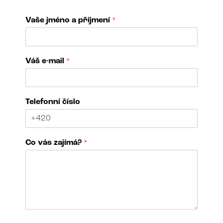
Vaše jméno a příjmení
*
V
Váš e-mail
*
á
š
V
a
Telefonní číslo
š
e
d
í
Co vás zajímá?
*
l
a