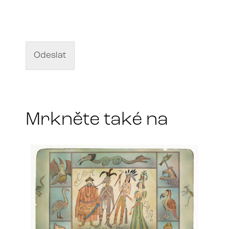
N
á
z
e
v
d
Odeslat
í
l
a
*
Mrkněte také na