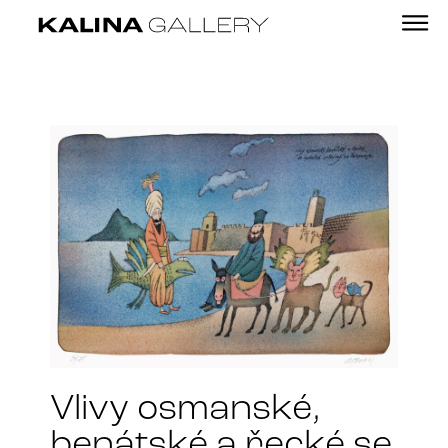
Vlivy osmanské,
benátské a řecké se