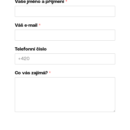
Vaše jméno a příjmení
*
Váš e-mail
*
z
Telefonní číslo
a
j
í
m
Co vás zajímá?
*
á
?
d
í
l
a
V
á
N
š
á