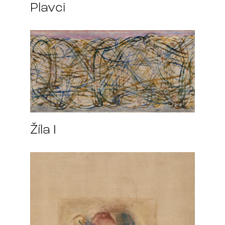
Plavci
Žíla I