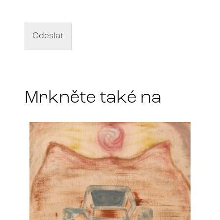
z
e
v
d
Odeslat
í
l
a
*
Mrkněte také na