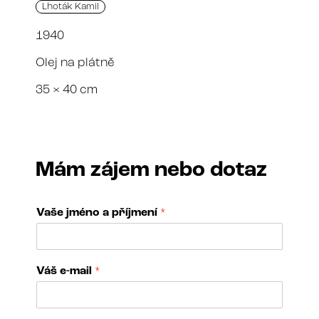
Lhoták Kamil
1940
Olej na plátně
35 × 40 cm
Mám zájem nebo dotaz
Vaše jméno a příjmení
*
*
Váš e-mail
*
č
í
s