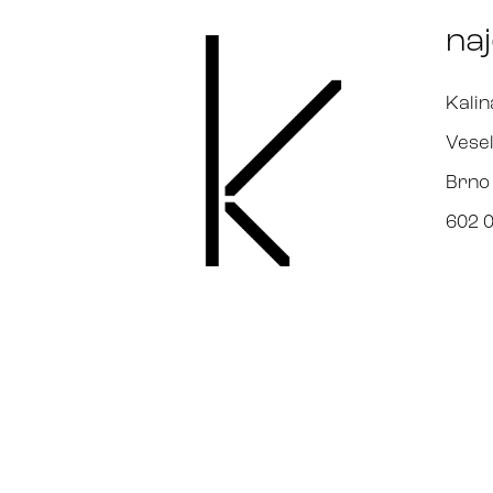
na
Kalin
Vesel
Brno
602 