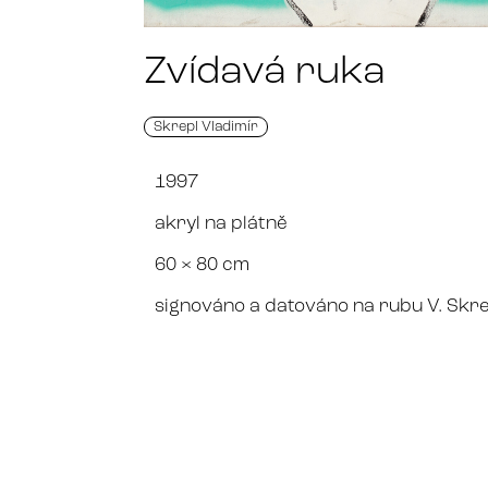
Zvídavá ruka
Skrepl Vladimír
1997
akryl na plátně
60 × 80 cm
signováno a datováno na rubu V. Skr