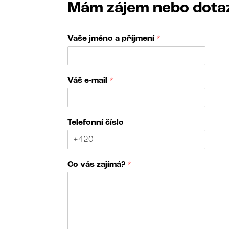
Mám zájem nebo dota
Vaše jméno a příjmení
*
Váš e-mail
*
Telefonní číslo
*
Co vás zajímá?
*
N
á
z
e
v