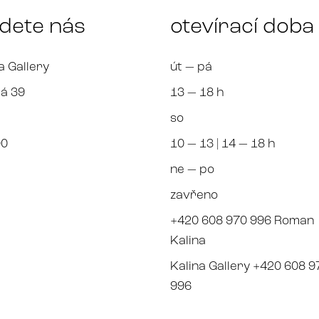
jdete nás
otevírací doba
a Gallery
út — pá
á 39
13 — 18 h
so
00
10 — 13 | 14 — 18 h
ne — po
zavřeno
+420 608 970 996 Roman
Kalina
Kalina Gallery +420 608 9
996