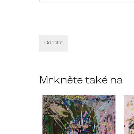
N
á
z
e
v
d
Odeslat
í
l
a
*
Mrkněte také na