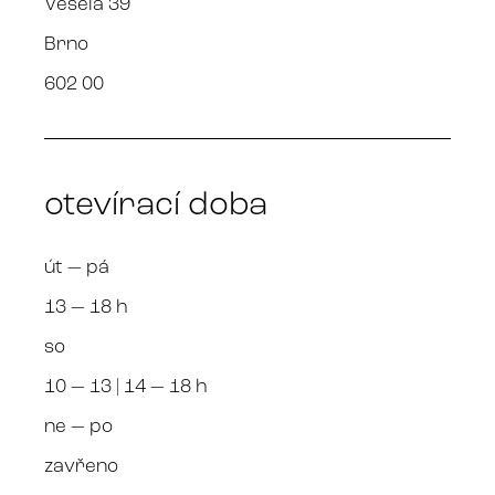
Veselá 39
Brno
602 00
otevírací doba
út — pá
13 — 18 h
so
10 — 13 | 14 — 18 h
ne — po
zavřeno