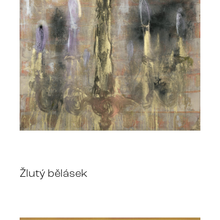
Žlutý bělásek