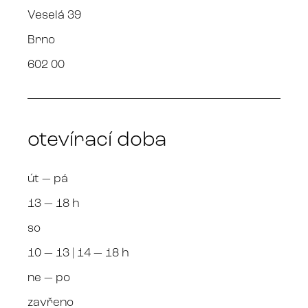
Veselá 39
Brno
602 00
otevírací doba
út — pá
13 — 18 h
so
10 — 13 | 14 — 18 h
ne — po
zavřeno