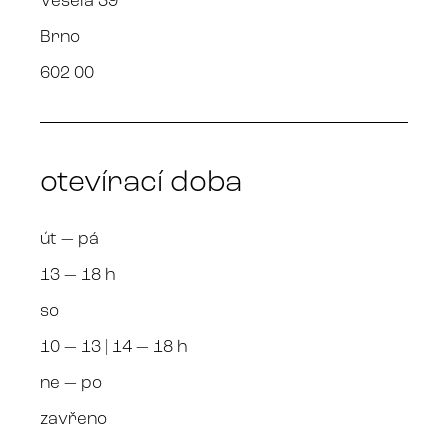
Veselá 39
Brno
602 00
otevírací doba
út — pá
13 — 18 h
so
10 — 13 | 14 — 18 h
ne — po
zavřeno