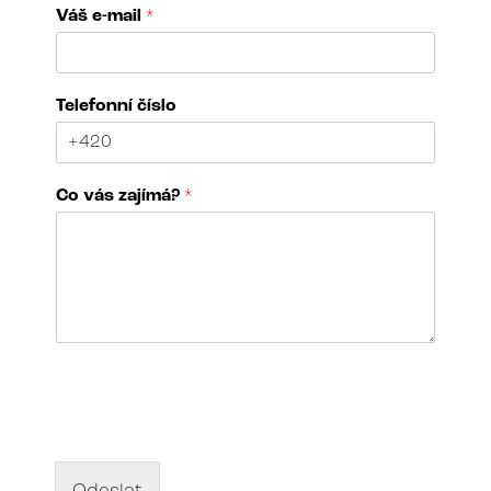
č
Váš e-mail
*
í
s
l
o
Telefonní číslo
V
á
š
V
Co vás zajímá?
*
á
š
N
á
z
e
v
d