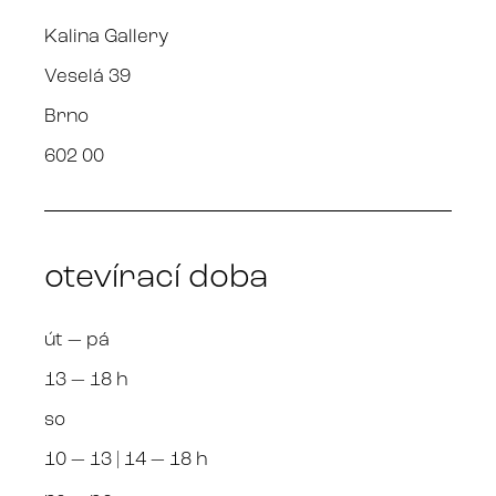
Kalina Gallery
Veselá 39
Brno
602 00
otevírací doba
út — pá
13 — 18 h
so
10 — 13 | 14 — 18 h