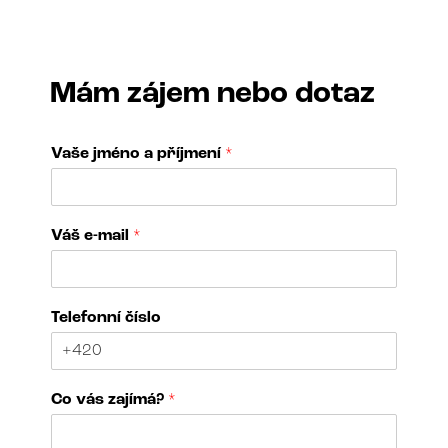
Mám zájem nebo dotaz
Vaše jméno a příjmení
*
Váš e-mail
*
Telefonní číslo
T
Co vás zajímá?
*
e
l