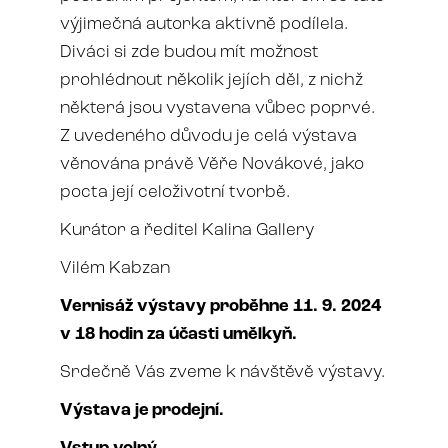
výjimečná autorka aktivně podílela.
Diváci si zde budou mít možnost
prohlédnout několik jejích děl, z nichž
některá jsou vystavena vůbec poprvé.
Z uvedeného důvodu je celá výstava
věnována právě Věře Novákové, jako
pocta její celoživotní tvorbě.
Kurátor a ředitel Kalina Gallery
Vilém Kabzan
Vernisáž výstavy proběhne 11. 9. 2024
v 18 hodin za účasti umělkyň.
Srdečně Vás zveme k návštěvě výstavy.
Výstava je prodejní.