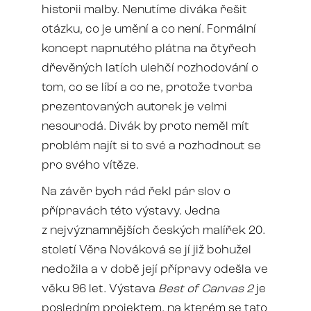
historii malby. Nenutíme diváka řešit
otázku, co je umění a co není. Formální
koncept napnutého plátna na čtyřech
dřevěných latích ulehčí rozhodování o
tom, co se líbí a co ne, protože tvorba
prezentovaných autorek je velmi
nesourodá. Divák by proto neměl mít
problém najít si to své a rozhodnout se
pro svého vítěze.
Na závěr bych rád řekl pár slov o
přípravách této výstavy. Jedna
z nejvýznamnějších českých malířek 20.
století Věra Nováková se jí již bohužel
nedožila a v době její přípravy odešla ve
věku 96 let. Výstava
Best of Canvas 2
je
posledním projektem, na kterém se tato