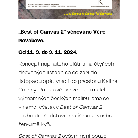
„Best of Canvas 2“ věnováno Věře
Novákové.
Od 11. 9. do 9. 11. 2024.
Koncept napnutého plátna na čtyřech
dřevěných lištách se od září do
listopadu opět vrací do prostoru Kalina
Gallery. Po loňské prezentaci maleb
významných českých malířů jsme se
v rámci výstavy
Best of Canvas 2
rozhodli představit malířskou tvorbu
žen-umělkyň.
Best of Canvas 2
ovšem není pouze