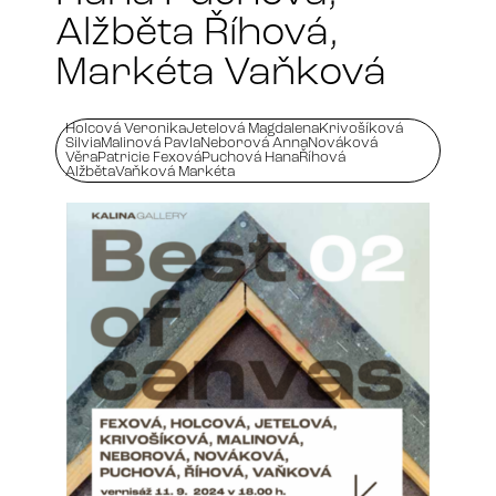
Alžběta Říhová,
Markéta Vaňková
Holcová Veronika
Jetelová Magdalena
Krivošíková
Silvia
Malinová Pavla
Neborová Anna
Nováková
Věra
Patricie Fexová
Puchová Hana
Říhová
Alžběta
Vaňková Markéta