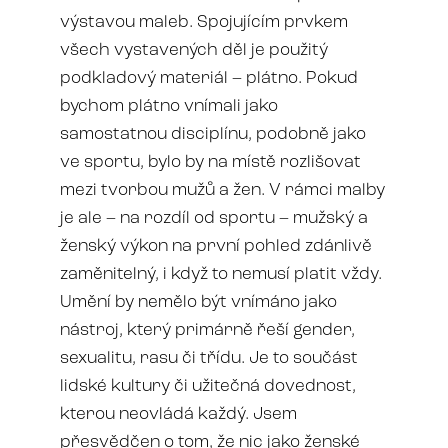
výstavou maleb. Spojujícím prvkem
všech vystavených děl je použitý
podkladový materiál – plátno. Pokud
bychom plátno vnímali jako
samostatnou disciplínu, podobně jako
ve sportu, bylo by na místě rozlišovat
mezi tvorbou mužů a žen. V rámci malby
je ale – na rozdíl od sportu – mužský a
ženský výkon na první pohled zdánlivě
zaměnitelný, i když to nemusí platit vždy.
Umění by nemělo být vnímáno jako
nástroj, který primárně řeší gender,
sexualitu, rasu či třídu. Je to součást
lidské
kultury
či užitečná dovednost,
kterou neovládá každý. Jsem
přesvědčen o tom, že nic jako ženské