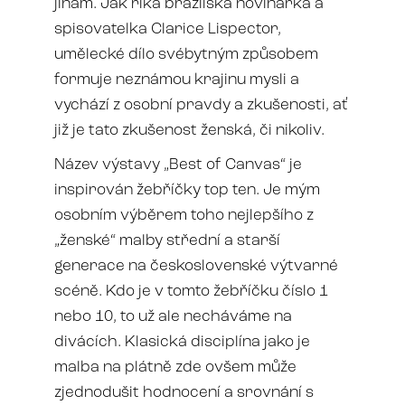
jinam. Jak říká brazilská novinářka a
spisovatelka Clarice Lispector,
umělecké dílo svébytným způsobem
formuje neznámou krajinu mysli a
vychází z osobní pravdy a zkušenosti, ať
již je tato zkušenost ženská, či nikoliv.
Název výstavy „Best of Canvas“ je
inspirován žebříčky top ten. Je mým
osobním výběrem toho nejlepšího z
„ženské“ malby střední a starší
generace na československé výtvarné
scéně. Kdo je v tomto žebříčku číslo 1
nebo 10, to už ale necháváme na
divácích. Klasická disciplína jako je
malba na plátně zde ovšem může
zjednodušit hodnocení a srovnání s