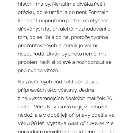
historii malby. Nenutíme diváka řešit
otázku, co je umění a co není. Formální
koncept napnutého plátna na čtyřech
dřevěných latích ulehčí rozhodování o
tom, co se líbí a co ne, protože tvorba
prezentovaných autorek je velmi
nesourodá. Divák by proto neměl mít
problém najít si to své a rozhodnout se
pro svého vítěze.
Na závěr bych rád řekl pár slov o
přípravách této výstavy. Jedna
z nejvýznamnějších českých malířek 20.
století Věra Nováková se jí již bohužel
nedožila a v době její přípravy odešla ve
věku 96 let. Výstava
Best of Canvas 2
je
posledním projektem, na kterém se tato