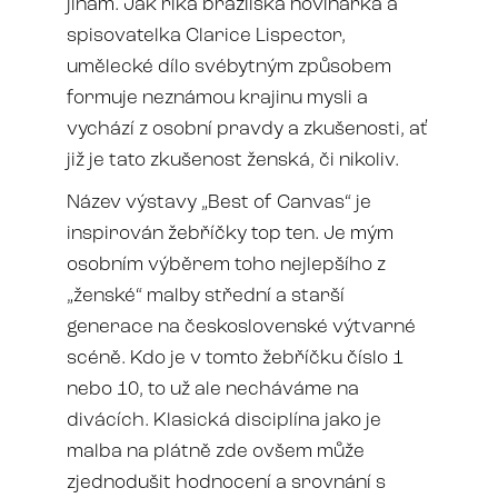
jinam. Jak říká brazilská novinářka a
spisovatelka Clarice Lispector,
umělecké dílo svébytným způsobem
formuje neznámou krajinu mysli a
vychází z osobní pravdy a zkušenosti, ať
již je tato zkušenost ženská, či nikoliv.
Název výstavy „Best of Canvas“ je
inspirován žebříčky top ten. Je mým
osobním výběrem toho nejlepšího z
„ženské“ malby střední a starší
generace na československé výtvarné
scéně. Kdo je v tomto žebříčku číslo 1
nebo 10, to už ale necháváme na
divácích. Klasická disciplína jako je
malba na plátně zde ovšem může
zjednodušit hodnocení a srovnání s