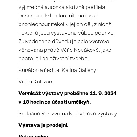
výjimečná autorka aktivně podílela.
Diváci si zde budou mít možnost
prohlédnout několik jejích děl, z nichž
některá jsou vystavena vůbec poprvé.
Z uvedeného důvodu je celá výstava
věnována právě Věře Novákové, jako
pocta její celoživotní tvorbě.
Kurátor a ředitel Kalina Gallery
Vilém Kabzan
Vernisáž výstavy proběhne 11. 9. 2024
v 18 hodin za účasti umělkyň.
Srdečně Vás zveme k návštěvě výstavy.
Výstava je prodejní.