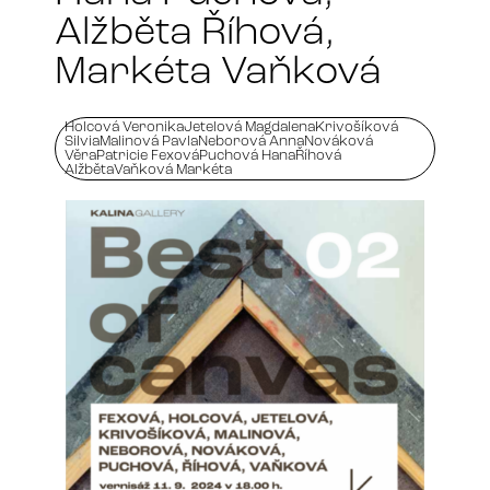
Alžběta Říhová,
Markéta Vaňková
Holcová Veronika
Jetelová Magdalena
Krivošíková
Silvia
Malinová Pavla
Neborová Anna
Nováková
Věra
Patricie Fexová
Puchová Hana
Říhová
Alžběta
Vaňková Markéta