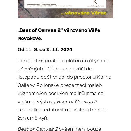
„Best of Canvas 2“ věnováno Věře
Novákové.
Od 11. 9. do 9. 11. 2024.
Koncept napnutého plátna na čtyřech
dřevěných lištách se od září do
listopadu opět vrací do prostoru Kalina
Gallery. Po loňské prezentaci maleb
významných českých malířů jsme se
v rámci výstavy
Best of Canvas 2
rozhodli představit malířskou tvorbu
žen-umělkyň.
Best of Canvas 2
ovšem není pouze