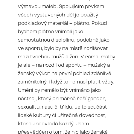
výstavou maleb. Spojujícím prvkem
všech vystavených děl je použitý
podkladový materiál – plátno. Pokud
bychom plátno vnímali jako
samostatnou disciplínu, podobně jako
ve sportu, bylo by na místě rozlišovat
mezi tvorbou mužů a žen. V rámci malby
je ale – na rozdíl od sportu – mužský a
ženský výkon na první pohled zdánlivě
zaměnitelný, i když to nemusí platit vždy.
Umění by nemělo být vnímáno jako
nástroj, který primárně řeší gender,
sexualitu, rasu či třídu. Je to součást
lidské
kultury
či užitečná dovednost,
kterou neovládá každý. Jsem
přesvědčen o tom, že nic jako ženské