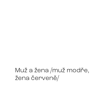
Muž a žena /muž modře,
žena červeně/