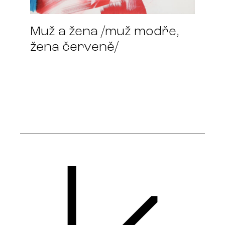
Muž a žena /muž modře,
žena červeně/