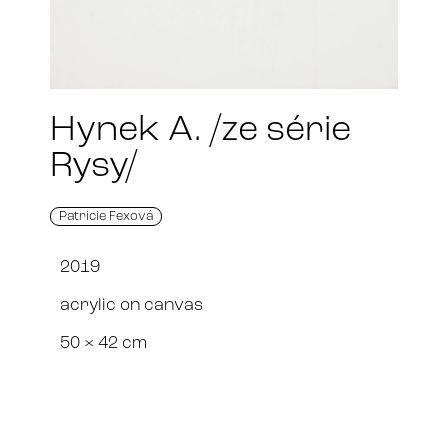
Hynek A. /ze série
Rysy/
Patricie Fexová
2019
acrylic on canvas
50 × 42 cm