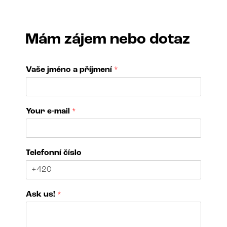
Mám zájem nebo dotaz
Vaše jméno a příjmení
*
Your e-mail
*
Telefonní číslo
č
Ask us!
*
í
s
l