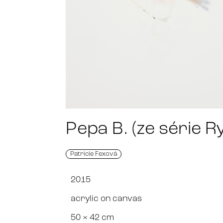
Pepa B. (ze série R
Patricie Fexová
2015
acrylic on canvas
50 × 42 cm