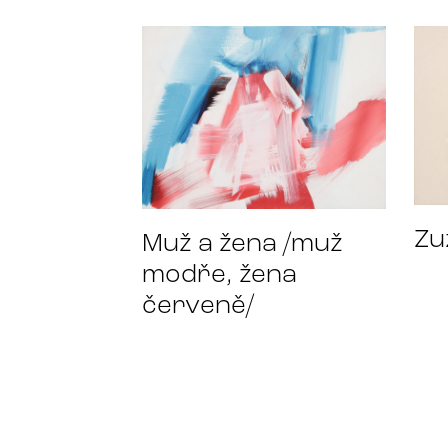
Zu
Muž a žena /muž
modře, žena
červeně/