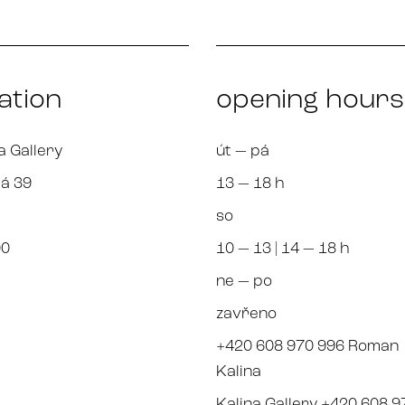
ation
opening hours
a Gallery
út — pá
á 39
13 — 18 h
so
00
10 — 13 | 14 — 18 h
ne — po
zavřeno
+420 608 970 996 Roman
Kalina
Kalina Gallery +420 608 9