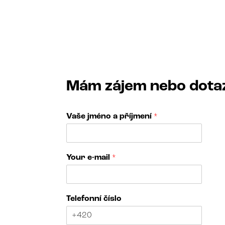
Mám zájem nebo dota
Vaše jméno a příjmení
*
Your e-mail
*
u
Telefonní číslo
s
!
C