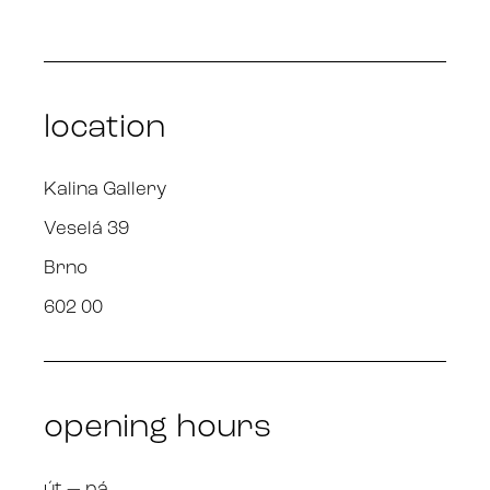
location
Kalina Gallery
Veselá 39
Brno
602 00
opening hours
út — pá