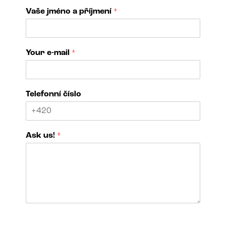
Vaše jméno a příjmení
*
Your e-mail
*
Telefonní číslo
o
Ask us!
*
f
A
s
k
*
N