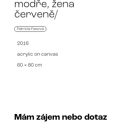
modře, žena
červeně/
Patricie Fexová
2016
acrylic on canvas
60 × 80 cm
Mám zájem nebo dotaz