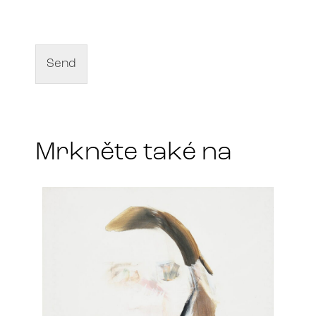
a
m
e
o
f
Send
a
r
t
*
Mrkněte také na