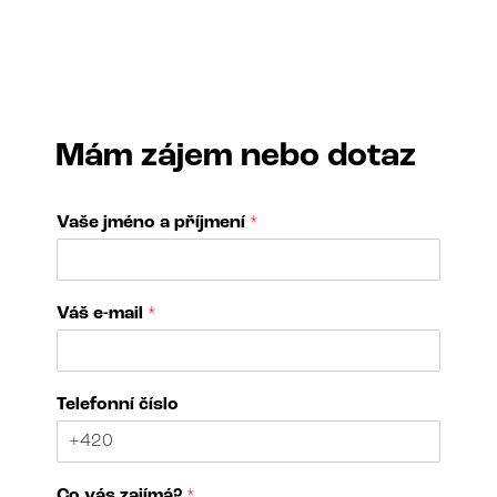
Mám zájem nebo dotaz
Vaše jméno a příjmení
*
Váš e-mail
*
*
Telefonní číslo
N
á
z
e
Co vás zajímá?
*