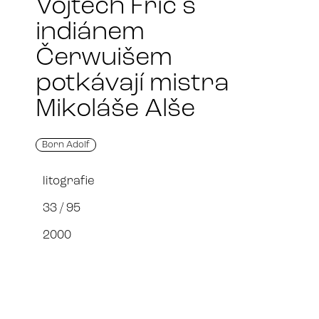
Vojtěch Frič s
indiánem
Čerwuišem
potkávají mistra
Mikoláše Alše
Born Adolf
litografie
33 / 95
2000