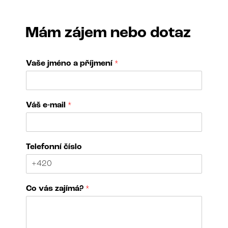
Mám zájem nebo dotaz
Vaše jméno a příjmení
*
Váš e-mail
*
V
Telefonní číslo
a
š
e
a
Co vás zajímá?
*
e
-
m
a