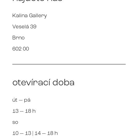
Kalina Gallery
Veselá 39
Brno
602 00
otevírací doba
út — pá
13 — 18 h
so
10 — 13 | 14 — 18 h