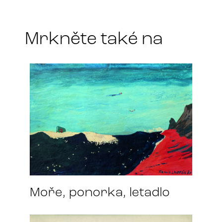
a
*
Mrkněte také na
Moře, ponorka, letadlo