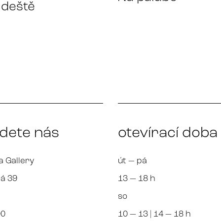
 deště
jdete nás
otevírací doba
a Gallery
út — pá
á 39
13 — 18 h
so
00
10 — 13 | 14 — 18 h