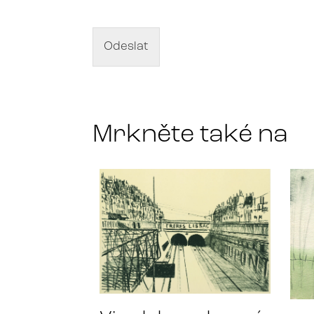
e
v
d
Odeslat
í
l
a
*
Mrkněte také na