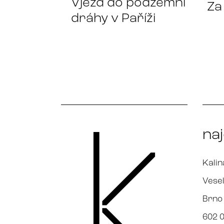
Vjezd do podzemní
Za
dráhy v Paříži
na
Kalin
Vesel
Brno
602 