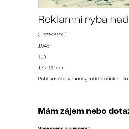
Reklamní ryba nad
Lhoták Kamil
1945
Tuš
17 × 22 cm
Publikováno v monografii Grafické dílo
Mám zájem nebo dota
Vaše jméno a příjmení
*