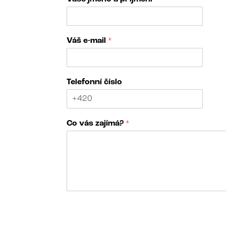
v
Váš e-mail
*
á
s
č
í
Telefonní číslo
s
l
o
z
Co vás zajímá?
*
a
j
í
m
á
?
N
á
z