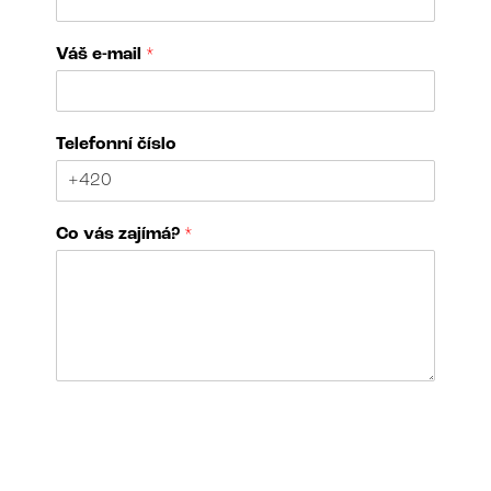
*
Váš e-mail
*
V
á
š
z
Telefonní číslo
a
j
í
m
Co vás zajímá?
*
á
?
N
á
z
e