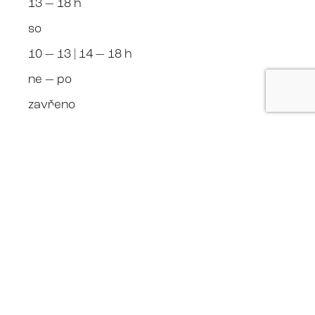
13 — 18 h
so
10 — 13 | 14 — 18 h
ne — po
zavřeno
+420 608 970 996 Roman Kalina
Kalina Gallery +420 608 970 996
sledujte nás
Facebook
Instagram