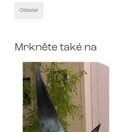
v
d
Odeslat
í
l
a
*
Mrkněte také na