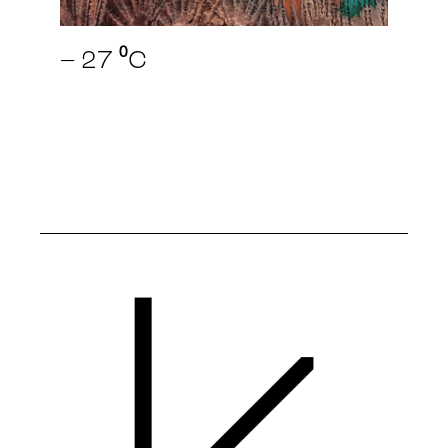
– 27 ⁰C