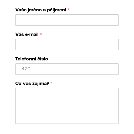
Vaše jméno a příjmení
*
V
Váš e-mail
*
á
š
p
ř
Telefonní číslo
í
j
m
e
Co vás zajímá?
*
n
í
j
m
é
n
o
N