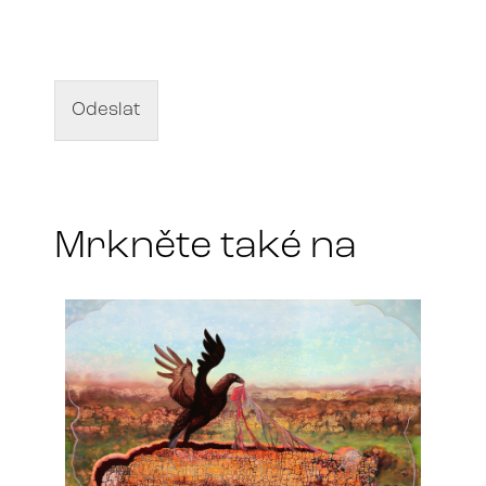
á
z
e
v
d
Odeslat
í
l
a
*
Mrkněte také na