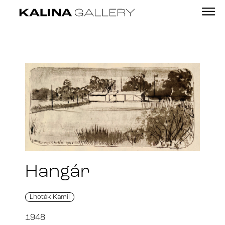
Hangár
Lhoták Kamil
1948