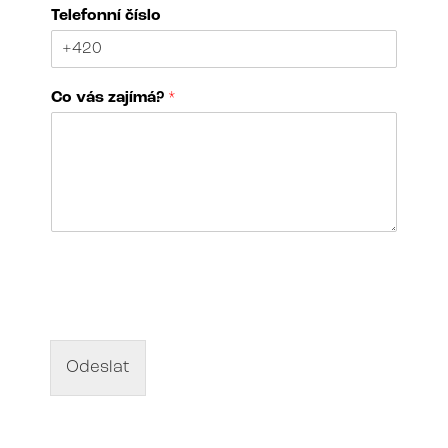
d
Telefonní číslo
í
l
a
*
Co vás zajímá?
*
*
N
á
z
e
v
d
Odeslat
í
l
a
*