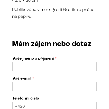
42, 5 × 28 cm
Publikováno v monografii Grafika a práce
na papíru
Mám zájem nebo dotaz
Vaše jméno a příjmení
*
z
Váš e-mail
*
a
j
í
m
Telefonní číslo
á
?