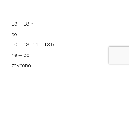
út — pá
13 — 18 h
so
10 — 13 | 14 — 18 h
ne — po
zavřeno
+420 608 970 996 Roman Kalina
Kalina Gallery +420 608 970 996
sledujte nás