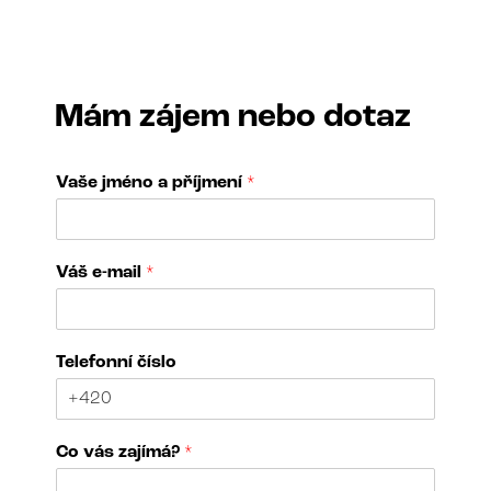
Mám zájem nebo dotaz
Vaše jméno a příjmení
*
Váš e-mail
*
C
Telefonní číslo
o
j
m
é
Co vás zajímá?
*
n
o