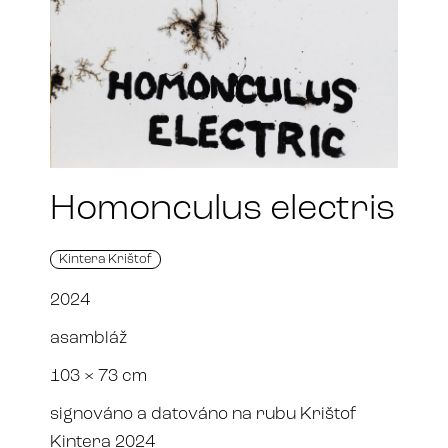
Homonculus electris
Kintera Krištof
2024
asambláž
103 × 73 cm
signováno a datováno na rubu Krištof
Kintera 2024