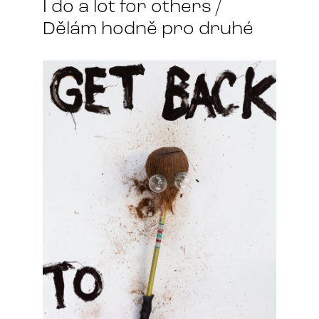
I do a lot for others /
Dělám hodně pro druhé