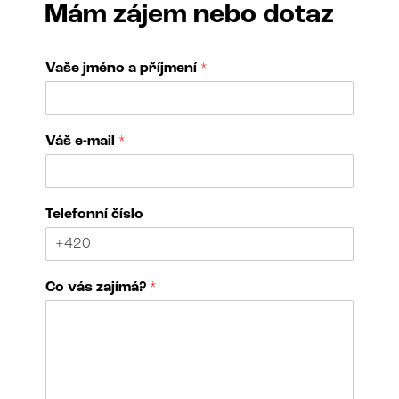
Mám zájem nebo dotaz
Vaše jméno a příjmení
*
Váš e-mail
*
Telefonní číslo
z
Co vás zajímá?
*
a
j
í
m
á
?