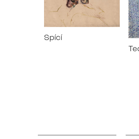
Spící
Teo