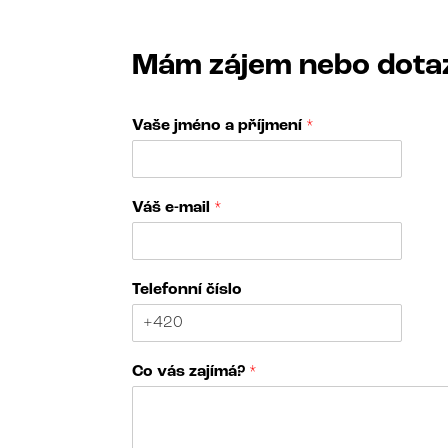
Mám zájem nebo dota
Vaše jméno a příjmení
*
j
Váš e-mail
*
m
é
n
o
Telefonní číslo
*
*
Co vás zajímá?
*