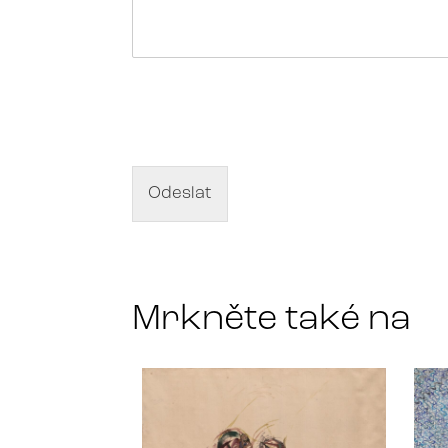
N
á
z
e
v
d
Odeslat
í
l
a
*
Mrkněte také na