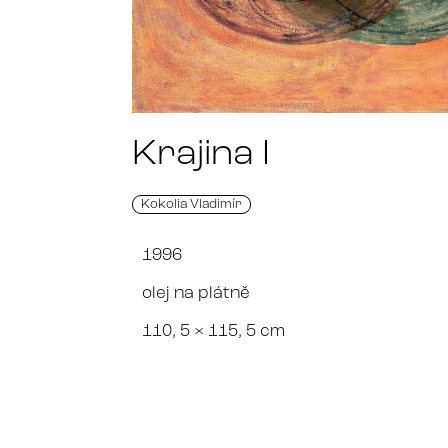
Krajina I
Kokolia Vladimír
1996
olej na plátně
110, 5 × 115, 5 cm