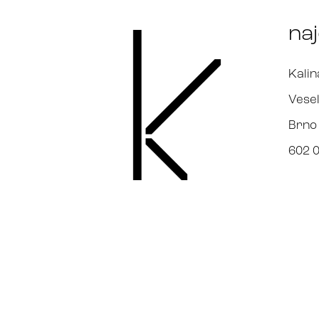
na
Kalin
Vesel
Brno
602 