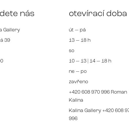
jdete nás
otevírací doba
a Gallery
út — pá
á 39
13 — 18 h
so
00
10 — 13 | 14 — 18 h
ne — po
zavřeno
+420 608 970 996 Roman
Kalina
Kalina Gallery +420 608 9
996