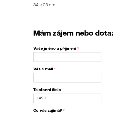
34 × 23 cm
Mám zájem nebo dota
Vaše jméno a příjmení
*
Váš e-mail
*
V
Telefonní číslo
á
š
a
j
Co vás zajímá?
*
m