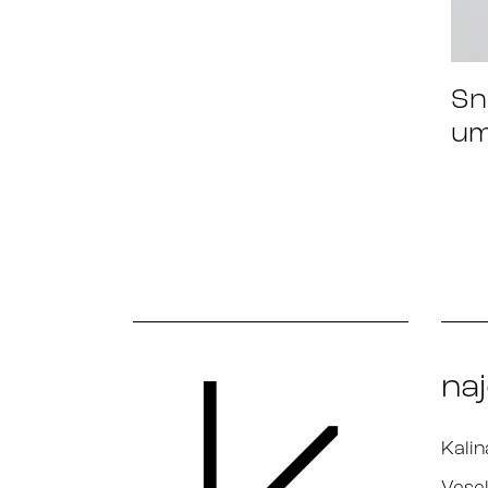
Sn
um
na
Kalin