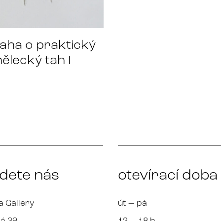
aha o praktický
ělecký tah I
jdete nás
otevírací doba
a Gallery
út — pá