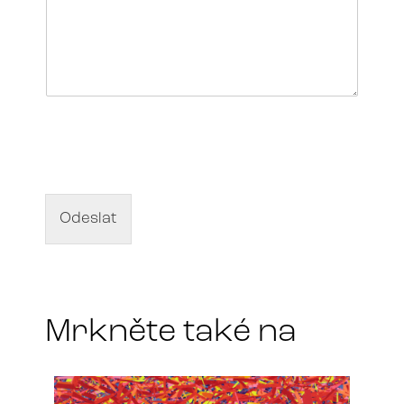
N
á
z
e
v
d
Odeslat
í
l
a
*
Mrkněte také na