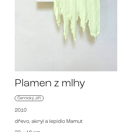
Plamen z mlhy
Černický Jiří
2010
dřevo, akryl a lepidlo Mamut