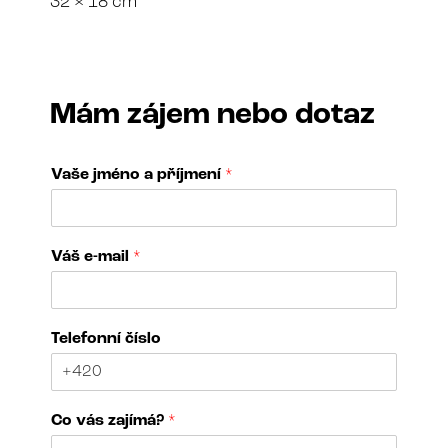
32 × 18 cm
Mám zájem nebo dotaz
Vaše jméno a příjmení
*
N
Váš e-mail
*
á
z
e
v
Telefonní číslo
*
N
á
z
Co vás zajímá?
*
e
v