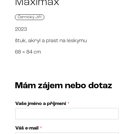
Maximax
Černický Jiří
2023
štuk, akryl a plast na leskymu
68 × 84 cm
Mám zájem nebo dotaz
Vaše jméno a příjmení
*
p
Váš e-mail
*
ř