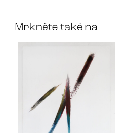
l
a
*
Mrkněte také na