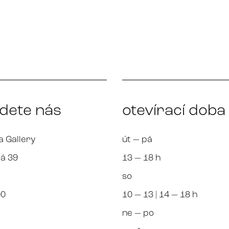
jdete nás
otevírací doba
a Gallery
út — pá
á 39
13 — 18 h
so
00
10 — 13 | 14 — 18 h
ne — po