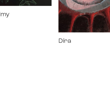
lmy
Díra