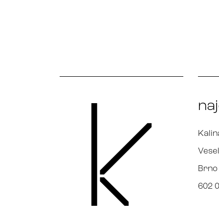
na
Kalin
Vesel
Brno
602 