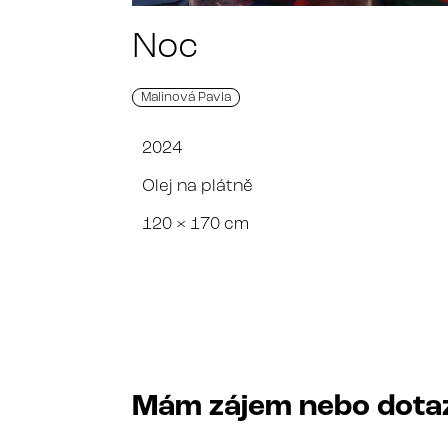
Noc
Malinová Pavla
2024
Olej na plátně
120 × 170 cm
Mám zájem nebo dota