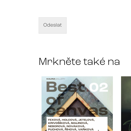
á
z
e
v
d
Odeslat
í
l
a
*
Mrkněte také na